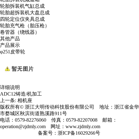
轮胎拆装机气缸总成
轮胎超拆装机大盘总成
四轮定位仪夹具总成
轮胎充气枪（胎压枪）
卷管器（绕线器）
其他产品
产品展示
φ251皮带轮
详细说明
ADC12铸造/机加工
上一条:
相机座
版权所有©
浙江大明传动科技股份有限公司
地址：浙江省金华
市婺城区秋滨街道熟溪路911号
电话：
0579-82276060
传真：0579-82207008 邮箱：
operation@zjdmly.com
网址：
www.zjdmly.com
备案号：
浙ICP备16029266号